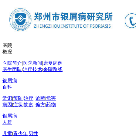
医院
概况
医院简介
|
医院新闻
|
康复病例
医生团队
|
治疗技术
|
来院路线
银屑病
百科
常识
|
预防
|
治疗
|
诊断
|
危害
病因
|
症状
|
饮食
|
偏方
|
药物
银屑病
人群
儿童
|
青少年
|
男性