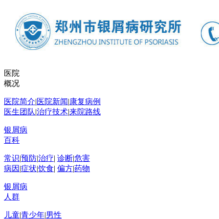
医院
概况
医院简介
|
医院新闻
|
康复病例
医生团队
|
治疗技术
|
来院路线
银屑病
百科
常识
|
预防
|
治疗
|
诊断
|
危害
病因
|
症状
|
饮食
|
偏方
|
药物
银屑病
人群
儿童
|
青少年
|
男性