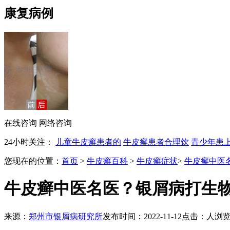
康复病例
在线咨询
网络咨询
24小时关注：
儿童牛皮癣患者的
牛皮癣患者合理饮
青少年患
您现在的位置：
首页
>
牛皮癣百科
>
牛皮癣症状
>
牛皮癣中医
牛皮癣中医名医？银屑病打生
来源：
郑州市银屑病研究所
发布时间：2022-11-12
点击：
人浏