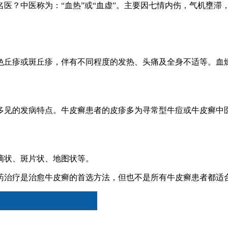
医？中医称为：“血热”或“血虚”。主要因七情内伤，气机壅滞
色丘疹或斑丘疹，伴有不同程度的发热、头痛及全身不适等。血
多见的发病特点。牛皮癣患者的皮疹多为寻常型牛痘或牛皮癣中
滴状、斑片状、地图状等。
药治疗是治愈牛皮癣的首选方法，但也不是所有牛皮癣患者都适