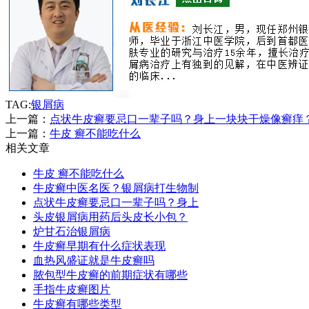
TAG:
银屑病
上一篇：
点状牛皮癣要忌口一辈子吗？身上一块块干燥像癣痒
上一篇：
牛皮 癣不能吃什么
相关文章
牛皮 癣不能吃什么
牛皮癣中医名医？银屑病打生物制
点状牛皮癣要忌口一辈子吗？身上
头皮银屑病用药后头皮长小包？
炉甘石治银屑病
牛皮癣早期有什么症状表现
血热风盛证就是牛皮癣吗
脓包型牛皮癣的前期症状有哪些
手指牛皮癣图片
牛皮癣有哪些类型