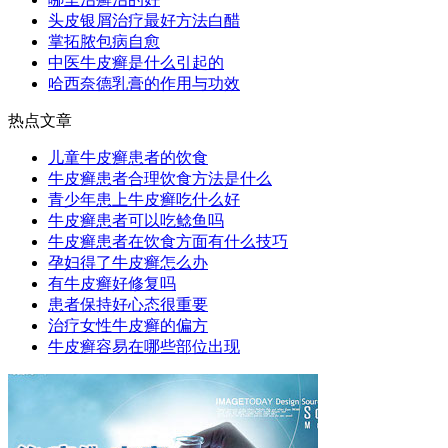
头皮银屑治疗最好方法白醋
掌拓脓包病自愈
中医牛皮癣是什么引起的
哈西奈德乳膏的作用与功效
热点文章
儿童牛皮癣患者的饮食
牛皮癣患者合理饮食方法是什么
青少年患上牛皮癣吃什么好
牛皮癣患者可以吃鲶鱼吗
牛皮癣患者在饮食方面有什么技巧
孕妇得了牛皮癣怎么办
有牛皮癣好修复吗
患者保持好心态很重要
治疗女性牛皮癣的偏方
牛皮癣容易在哪些部位出现