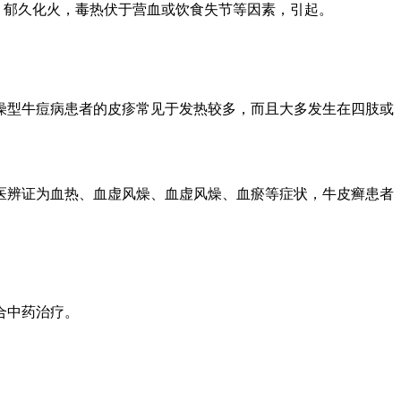
，郁久化火，毒热伏于营血或饮食失节等因素，引起。
燥型牛痘病患者的皮疹常见于发热较多，而且大多发生在四肢或
医辨证为血热、血虚风燥、血虚风燥、血瘀等症状，牛皮癣患者
合中药治疗。