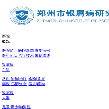
医院
概况
医院简介
|
医院新闻
|
康复病例
医生团队
|
治疗技术
|
来院路线
银屑病
百科
常识
|
预防
|
治疗
|
诊断
|
危害
病因
|
症状
|
饮食
|
偏方
|
药物
银屑病
人群
儿童
|
青少年
|
男性