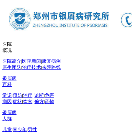
医院
概况
医院简介
|
医院新闻
|
康复病例
医生团队
|
治疗技术
|
来院路线
银屑病
百科
常识
|
预防
|
治疗
|
诊断
|
危害
病因
|
症状
|
饮食
|
偏方
|
药物
银屑病
人群
儿童
|
青少年
|
男性