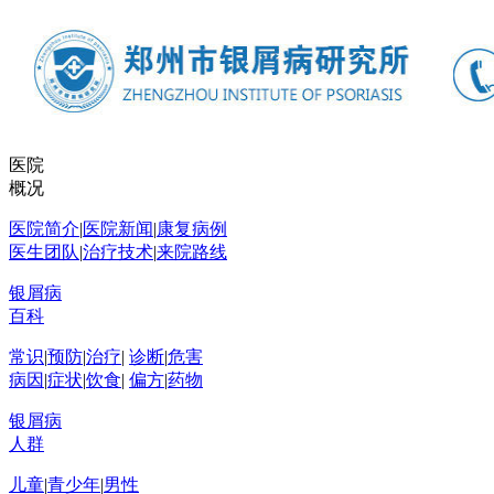
医院
概况
医院简介
|
医院新闻
|
康复病例
医生团队
|
治疗技术
|
来院路线
银屑病
百科
常识
|
预防
|
治疗
|
诊断
|
危害
病因
|
症状
|
饮食
|
偏方
|
药物
银屑病
人群
儿童
|
青少年
|
男性