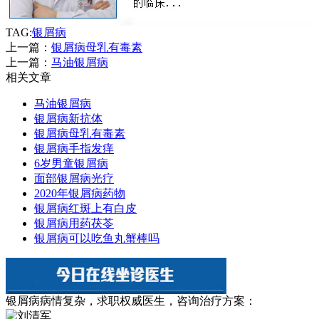
TAG:
银屑病
上一篇：
银屑病母乳有毒素
上一篇：
马油银屑病
相关文章
马油银屑病
银屑病新抗体
银屑病母乳有毒素
银屑病手指发痒
6岁男童银屑病
面部银屑病光疗
2020年银屑病药物
银屑病红斑上有白皮
银屑病用药茯苓
银屑病可以吃鱼丸蟹棒吗
银屑病病情复杂，求职权威医生，咨询治疗方案：