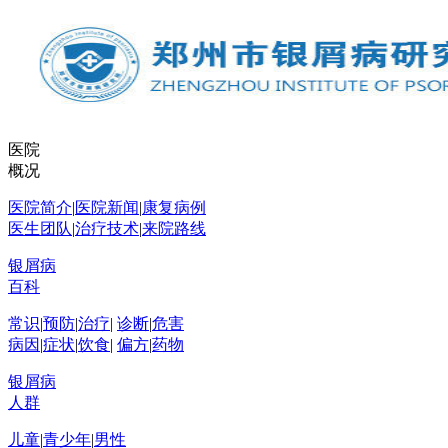
医院
概况
医院简介
|
医院新闻
|
康复病例
医生团队
|
治疗技术
|
来院路线
银屑病
百科
常识
|
预防
|
治疗
|
诊断
|
危害
病因
|
症状
|
饮食
|
偏方
|
药物
银屑病
人群
儿童
|
青少年
|
男性